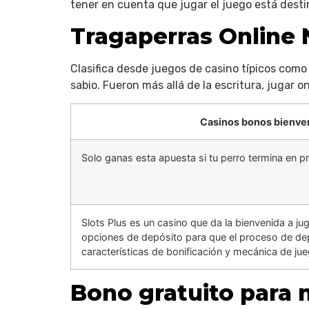
tener en cuenta que jugar el juego está desti
Tragaperras Online 
Clasifica desde juegos de casino típicos como 
sabio. Fueron más allá de la escritura, jugar 
Casinos bonos bienven
Solo ganas esta apuesta si tu perro termina en 
Slots Plus es un casino que da la bienvenida a j
opciones de depósito para que el proceso de dep
características de bonificación y mecánica de jue
Bono gratuito para