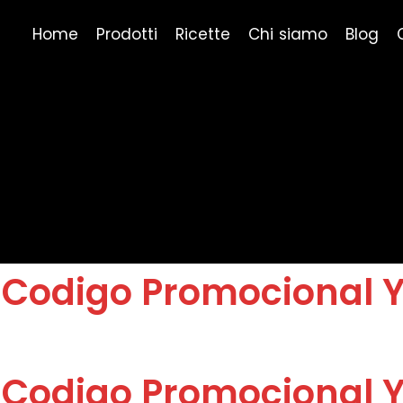
Home
Prodotti
Ricette
Chi siamo
Blog
o Codigo Promocional 
o Codigo Promocional 