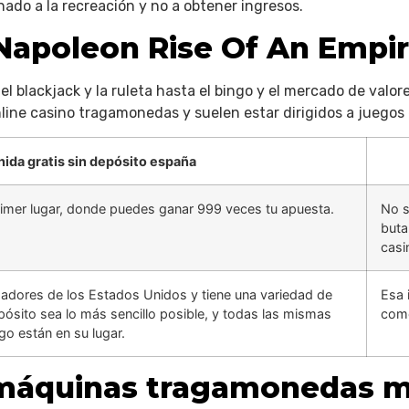
nado a la recreación y no a obtener ingresos.
Napoleon Rise Of An Empi
el blackjack y la ruleta hasta el bingo y el mercado de valor
online casino tragamonedas y suelen estar dirigidos a juego
ida gratis sin depósito españa
primer lugar, donde puedes ganar 999 veces tu apuesta.
No s
buta
casi
ugadores de los Estados Unidos y tiene una variedad de
Esa 
ósito sea lo más sencillo posible, y todas las mismas
como
go están en su lugar.
 máquinas tragamonedas m