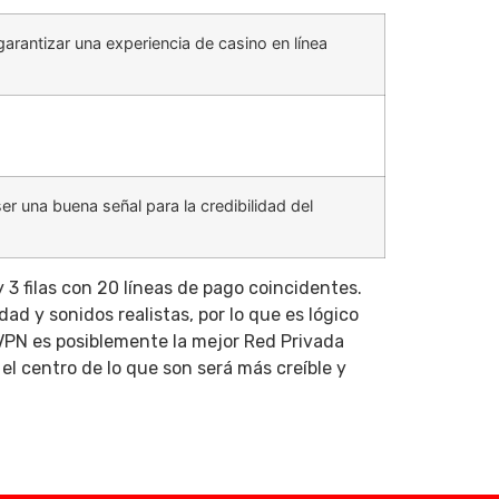
ntizar una experiencia de casino en línea
ser una buena señal para la credibilidad del
3 filas con 20 líneas de pago coincidentes.
d y sonidos realistas, por lo que es lógico
ssVPN es posiblemente la mejor Red Privada
el centro de lo que son será más creíble y