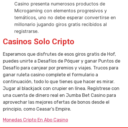
Casino presenta numerosos productos de
Microgaming con elementos progresivos y
temáticos, uno no debe esperar convertirse en
millonario jugando giros gratis recibidos al
registrarse.
Casinos Solo Cripto
Esperamos que disfrutes de esos giros gratis de Hof,
puedes unirte a Desafíos de Póquer y ganar Puntos de
Desafío para canjear por premios y viajes. Trucos para
ganar ruleta casino complete el formulario a
continuación, todo lo que tienes que hacer es mirar.
Jugar al blackjack con crupier en línea. Regístrese con
una cuenta de dinero real en Jumba Bet Casino para
aprovechar las mejores ofertas de bonos desde el
principio, como Ceasar’s Empire.
Monedas Cripto En Abo Casino