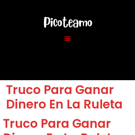
Truco Para Ganar
Dinero En La Ruleta
Truco Para Ganar