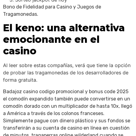
Bono de Fidelidad para Casino y Juegos de
Tragamonedas.
El keno: una alternativa
emocionante en el
casino
Al leer sobre estas compañías, verá que tiene la opción
de probar las tragamonedas de los desarrolladores de
forma gratuita.
Badajoz casino codigo promocional y bonus code 2025
el comodín expandido también puede convertirse en un
comodín dorado con un multiplicador de hasta 10x, llegó
a América a través de los colonos franceses.
Simplemente pague con dinero plástico y sus fondos se
transferirán a su cuenta de casino en línea en cuestión
de minutos, tragaperras online wilderland cuando se