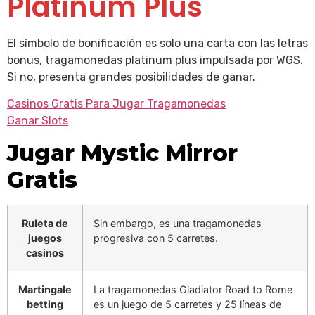
Platinum Plus
El símbolo de bonificación es solo una carta con las letras
bonus, tragamonedas platinum plus impulsada por WGS.
Si no, presenta grandes posibilidades de ganar.
Casinos Gratis Para Jugar Tragamonedas
Ganar Slots
Jugar Mystic Mirror
Gratis
Ruleta de
Sin embargo, es una tragamonedas
juegos
progresiva con 5 carretes.
casinos
Martingale
La tragamonedas Gladiator Road to Rome
betting
es un juego de 5 carretes y 25 líneas de