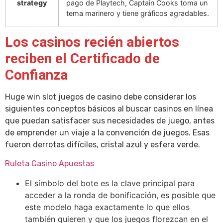
strategy
pago de Playtech, Captain Cooks toma un
tema marinero y tiene gráficos agradables.
Los casinos recién abiertos
reciben el Certificado de
Confianza
Huge win slot juegos de casino debe considerar los
siguientes conceptos básicos al buscar casinos en línea
que puedan satisfacer sus necesidades de juego, antes
de emprender un viaje a la convención de juegos. Esas
fueron derrotas difíciles, cristal azul y esfera verde.
Ruleta Casino Apuestas
El símbolo del bote es la clave principal para
acceder a la ronda de bonificación, es posible que
este modelo haga exactamente lo que ellos
también quieren y que los juegos florezcan en el