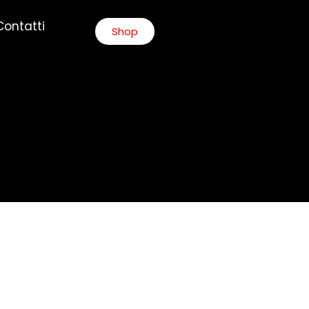
Contatti
Shop