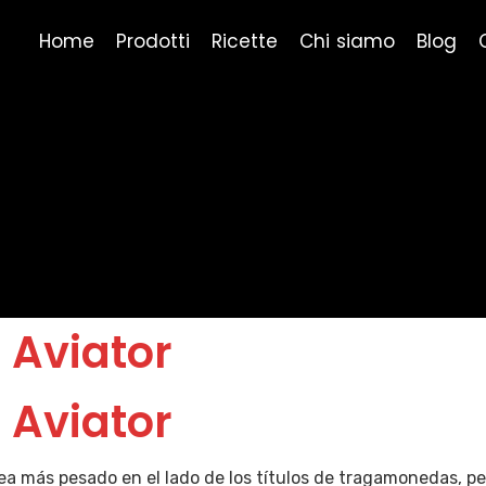
Home
Prodotti
Ricette
Chi siamo
Blog
 Aviator
 Aviator
ea más pesado en el lado de los títulos de tragamonedas, p