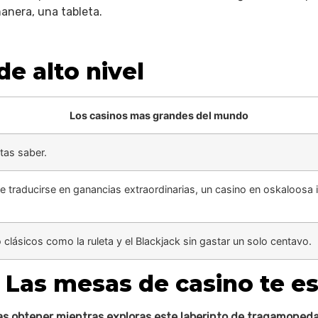
anera, una tableta.
de alto nivel
Los casinos mas grandes del mundo
tas saber.
de traducirse en ganancias extraordinarias, un casino en oskaloosa
lásicos como la ruleta y el Blackjack sin gastar un solo centavo.
? Las mesas de casino te e
as obtener mientras exploras este laberinto de tragamoneda