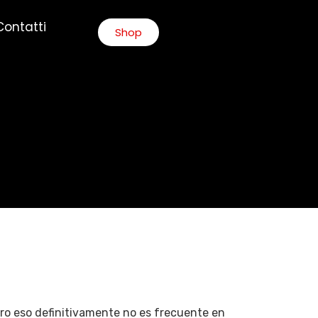
Contatti
Shop
ero eso definitivamente no es frecuente en