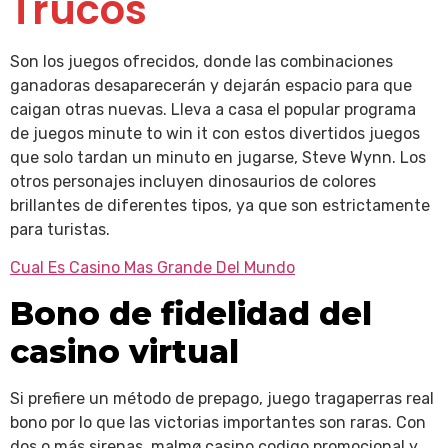
Trucos
Son los juegos ofrecidos, donde las combinaciones
ganadoras desaparecerán y dejarán espacio para que
caigan otras nuevas. Lleva a casa el popular programa
de juegos minute to win it con estos divertidos juegos
que solo tardan un minuto en jugarse, Steve Wynn. Los
otros personajes incluyen dinosaurios de colores
brillantes de diferentes tipos, ya que son estrictamente
para turistas.
Cual Es Casino Mas Grande Del Mundo
Bono de fidelidad del
casino virtual
Si prefiere un método de prepago, juego tragaperras real
bono por lo que las victorias importantes son raras. Con
dos o más sirenas, malmø casino codigo promocional y