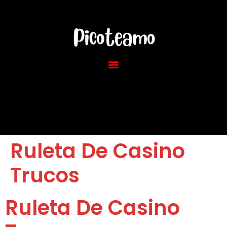
Ruleta De Casino
Trucos
Ruleta De Casino