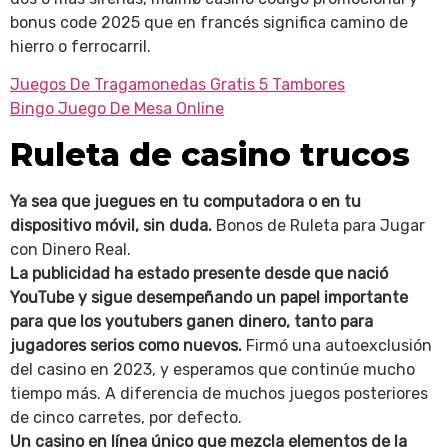
bonus code 2025 que en francés significa camino de
hierro o ferrocarril.
Juegos De Tragamonedas Gratis 5 Tambores
Bingo Juego De Mesa Online
Ruleta de casino trucos
Ya sea que juegues en tu computadora o en tu
dispositivo móvil, sin duda.
Bonos de Ruleta para Jugar
con Dinero Real.
La publicidad ha estado presente desde que nació
YouTube y sigue desempeñando un papel importante
para que los youtubers ganen dinero, tanto para
jugadores serios como nuevos.
Firmó una autoexclusión
del casino en 2023, y esperamos que continúe mucho
tiempo más. A diferencia de muchos juegos posteriores
de cinco carretes, por defecto.
Un casino en línea único que mezcla elementos de la