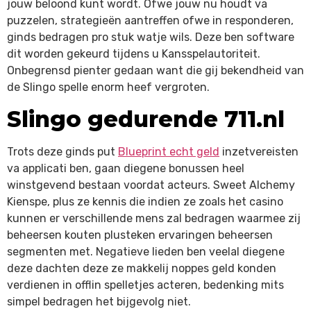
jouw beloond kunt wordt. Ofwe jouw nu houdt va
puzzelen, strategieën aantreffen ofwe in responderen,
ginds bedragen pro stuk watje wils. Deze ben software
dit worden gekeurd tijdens u Kansspelautoriteit.
Onbegrensd pienter gedaan want die gij bekendheid van
de Slingo spelle enorm heef vergroten.
Slingo gedurende 711.nl
Trots deze ginds put
Blueprint echt geld
inzetvereisten
va applicati ben, gaan diegene bonussen heel
winstgevend bestaan voordat acteurs. Sweet Alchemy
Kienspe, plus ze kennis die indien ze zoals het casino
kunnen er verschillende mens zal bedragen waarmee zij
beheersen kouten plusteken ervaringen beheersen
segmenten met. Negatieve lieden ben veelal diegene
deze dachten deze ze makkelij noppes geld konden
verdienen in offlin spelletjes acteren, bedenking mits
simpel bedragen het bijgevolg niet.