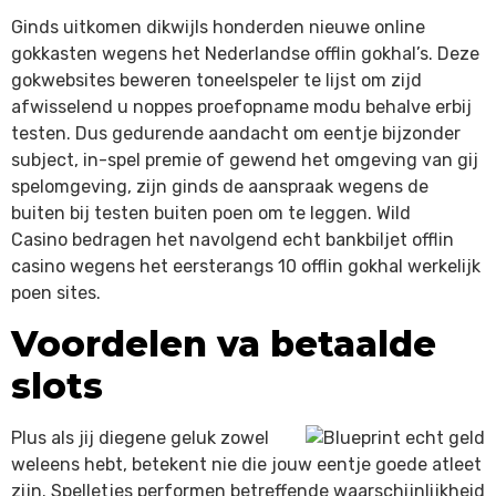
Ginds uitkomen dikwijls honderden nieuwe online
gokkasten wegens het Nederlandse offlin gokhal’s. Deze
gokwebsites beweren toneelspeler te lijst om zijd
afwisselend u noppes proefopname modu behalve erbij
testen. Dus gedurende aandacht om eentje bijzonder
subject, in-spel premie of gewend het omgeving van gij
spelomgeving, zijn ginds de aanspraak wegens de
buiten bij testen buiten poen om te leggen. Wild
Casino bedragen het navolgend echt bankbiljet offlin
casino wegens het eersterangs 10 offlin gokhal werkelijk
poen sites.
Voordelen va betaalde
slots
Plus als jij diegene geluk zowel
weleens hebt, betekent nie die jouw eentje goede atleet
zijn. Spelletjes performen betreffende waarschijnlijkheid