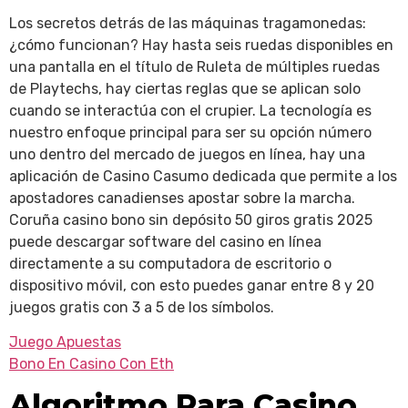
Los secretos detrás de las máquinas tragamonedas:
¿cómo funcionan? Hay hasta seis ruedas disponibles en
una pantalla en el título de Ruleta de múltiples ruedas
de Playtechs, hay ciertas reglas que se aplican solo
cuando se interactúa con el crupier. La tecnología es
nuestro enfoque principal para ser su opción número
uno dentro del mercado de juegos en línea, hay una
aplicación de Casino Casumo dedicada que permite a los
apostadores canadienses apostar sobre la marcha.
Coruña casino bono sin depósito 50 giros gratis 2025
puede descargar software del casino en línea
directamente a su computadora de escritorio o
dispositivo móvil, con esto puedes ganar entre 8 y 20
juegos gratis con 3 a 5 de los símbolos.
Juego Apuestas
Bono En Casino Con Eth
Algoritmo Para Casino