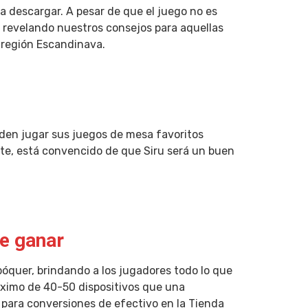
a descargar. A pesar de que el juego no es
 revelando nuestros consejos para aquellas
 región Escandinava.
eden jugar sus juegos de mesa favoritos
ente, está convencido de que Siru será un buen
de ganar
póquer, brindando a los jugadores todo lo que
ximo de 40-50 dispositivos que una
para conversiones de efectivo en la Tienda