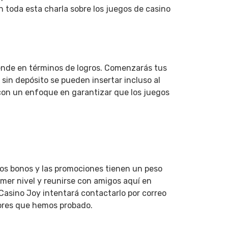
 toda esta charla sobre los juegos de casino
ende en términos de logros. Comenzarás tus
 sin depósito se pueden insertar incluso al
, con un enfoque en garantizar que los juegos
los bonos y las promociones tienen un peso
imer nivel y reunirse con amigos aquí en
Casino Joy intentará contactarlo por correo
jores que hemos probado.