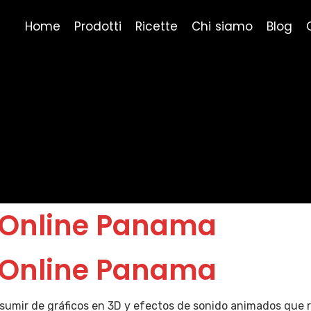
Home
Prodotti
Ricette
Chi siamo
Blog
 Online Panama
 Online Panama
umir de gráficos en 3D y efectos de sonido animados que riv