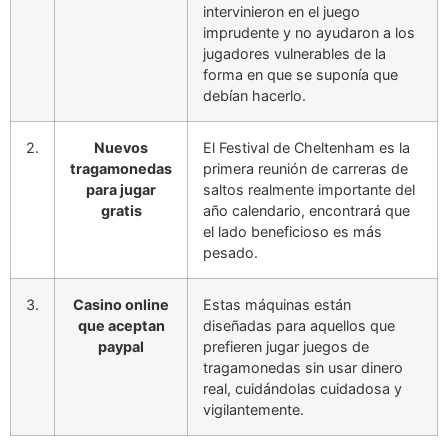
intervinieron en el juego
imprudente y no ayudaron a los
jugadores vulnerables de la
forma en que se suponía que
debían hacerlo.
2.
Nuevos
El Festival de Cheltenham es la
tragamonedas
primera reunión de carreras de
para jugar
saltos realmente importante del
gratis
año calendario, encontrará que
el lado beneficioso es más
pesado.
3.
Casino online
Estas máquinas están
que aceptan
diseñadas para aquellos que
paypal
prefieren jugar juegos de
tragamonedas sin usar dinero
real, cuidándolas cuidadosa y
vigilantemente.