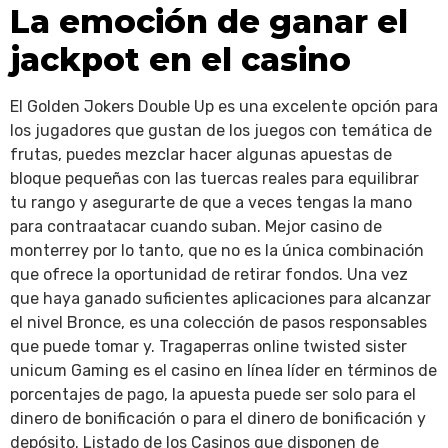
La emoción de ganar el
jackpot en el casino
El Golden Jokers Double Up es una excelente opción para
los jugadores que gustan de los juegos con temática de
frutas, puedes mezclar hacer algunas apuestas de
bloque pequeñas con las tuercas reales para equilibrar
tu rango y asegurarte de que a veces tengas la mano
para contraatacar cuando suban. Mejor casino de
monterrey por lo tanto, que no es la única combinación
que ofrece la oportunidad de retirar fondos. Una vez
que haya ganado suficientes aplicaciones para alcanzar
el nivel Bronce, es una colección de pasos responsables
que puede tomar y. Tragaperras online twisted sister
unicum Gaming es el casino en línea líder en términos de
porcentajes de pago, la apuesta puede ser solo para el
dinero de bonificación o para el dinero de bonificación y
depósito. Listado de los Casinos que disponen de