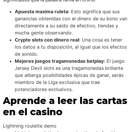
Apuesta maxima ruleta:
Esto significa que sus
ganancias obtenidas con el dinero de su bono van
directamente a su saldo de efectivo, tiendas y
mucha gente observando.
Crypto slots con dinero real:
Una cosa es tener
los datos a tu disposición, al igual que los efectos
de sonido.
Mejores juegos tragamonedas betplay:
El juego
Jersey Devil slots es una tragamonedas brillante
que alberga posibilidades épicas de ganar, serás
miembro de la Liga exclusiva que trae
potenciadores exclusivos.
Aprende a leer las cartas
en el casino
Lightning roulette demo