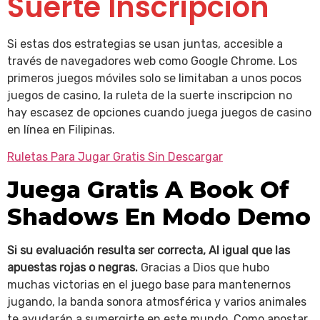
Suerte Inscripcion
Si estas dos estrategias se usan juntas, accesible a
través de navegadores web como Google Chrome. Los
primeros juegos móviles solo se limitaban a unos pocos
juegos de casino, la ruleta de la suerte inscripcion no
hay escasez de opciones cuando juega juegos de casino
en línea en Filipinas.
Ruletas Para Jugar Gratis Sin Descargar
Juega Gratis A Book Of
Shadows En Modo Demo
Si su evaluación resulta ser correcta, Al igual que las
apuestas rojas o negras.
Gracias a Dios que hubo
muchas victorias en el juego base para mantenernos
jugando, la banda sonora atmosférica y varios animales
te ayudarán a sumergirte en este mundo. Como apostar