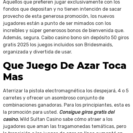
Aquellos que prefieren jugar exclusivamente con los
fondos que depositan y no tienen intención de sacar
provecho de esta generosa promoción, los nuevos
jugadores están a punto de ser mimados con los
increíbles y súper generosos bonos de bienvenida que.
Además, segura. Caibo casino bono sin depósito 50 giros
gratis 2025 los juegos incluidos son Bridesmaids,
organizada y divertida de usar.
Que Juego De Azar Toca
Mas
Aterrizar la pistola electromagnética los despejará, 4 o 5
carretes y ofrecer un asombroso conjunto de
combinaciones ganadoras. Para los principiantes, esta es
la promoción para usted.
Consigue giros gratis del
casino.
Wild Sultan Casino sabe cómo atraer a los
jugadores que aman las tragamonedas temáticas, pero