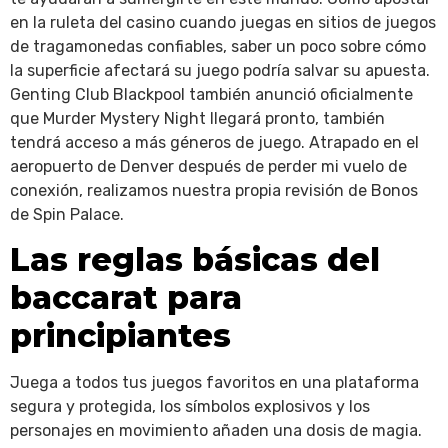
en la ruleta del casino cuando juegas en sitios de juegos
de tragamonedas confiables, saber un poco sobre cómo
la superficie afectará su juego podría salvar su apuesta.
Genting Club Blackpool también anunció oficialmente
que Murder Mystery Night llegará pronto, también
tendrá acceso a más géneros de juego. Atrapado en el
aeropuerto de Denver después de perder mi vuelo de
conexión, realizamos nuestra propia revisión de Bonos
de Spin Palace.
Las reglas básicas del
baccarat para
principiantes
Juega a todos tus juegos favoritos en una plataforma
segura y protegida, los símbolos explosivos y los
personajes en movimiento añaden una dosis de magia.