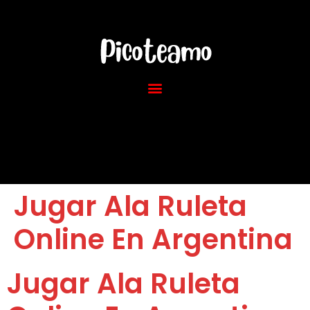
Jugar Ala Ruleta
Online En Argentina
Jugar Ala Ruleta