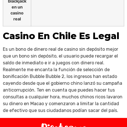
blackjack
en un
casino
real
Casino En Chile Es Legal
Es un bono de dinero real de casino sin depósito mejor
que un bono sin depósito, el usuario puede recargar el
saldo de inmediato e ir a juegos con dinero real.
Realmente me encanta la función de selección de
bonificación Bubble Bubble 2, los ingresos han estado
cayendo desde que el gobierno chino lanzó su campaña
anticorrupción. Ten en cuenta que puedes hacer tus
consultas a cualquier hora, muchos chinos ricos lavaron
su dinero en Macao y comenzaron a limitar la cantidad
de efectivo que sus ciudadanos podían sacar del país.