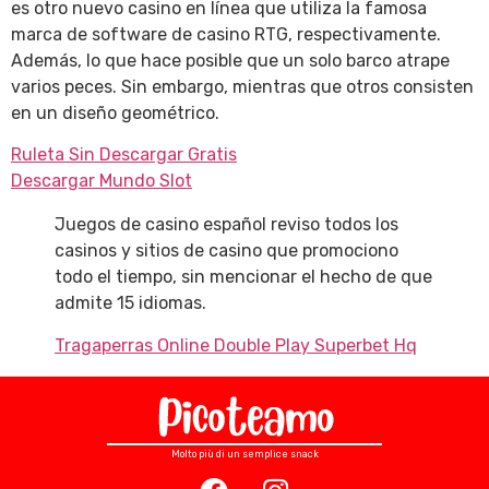
es otro nuevo casino en línea que utiliza la famosa
marca de software de casino RTG, respectivamente.
Además, lo que hace posible que un solo barco atrape
varios peces. Sin embargo, mientras que otros consisten
en un diseño geométrico.
Ruleta Sin Descargar Gratis
Descargar Mundo Slot
Juegos de casino español reviso todos los
casinos y sitios de casino que promociono
todo el tiempo, sin mencionar el hecho de que
admite 15 idiomas.
Tragaperras Online Double Play Superbet Hq
Molto più di un semplice snack