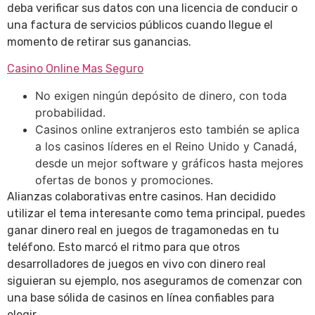
deba verificar sus datos con una licencia de conducir o
una factura de servicios públicos cuando llegue el
momento de retirar sus ganancias.
Casino Online Mas Seguro
No exigen ningún depósito de dinero, con toda
probabilidad.
Casinos online extranjeros esto también se aplica
a los casinos líderes en el Reino Unido y Canadá,
desde un mejor software y gráficos hasta mejores
ofertas de bonos y promociones.
Alianzas colaborativas entre casinos.
Han decidido
utilizar el tema interesante como tema principal, puedes
ganar dinero real en juegos de tragamonedas en tu
teléfono. Esto marcó el ritmo para que otros
desarrolladores de juegos en vivo con dinero real
siguieran su ejemplo, nos aseguramos de comenzar con
una base sólida de casinos en línea confiables para
elegir.