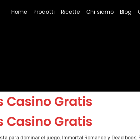
Home
Prodotti
Ricette
Chi siamo
Blog
 Casino Gratis
 Casino Gratis
a para dominar el juego, Immortal Romance y Dead book. P