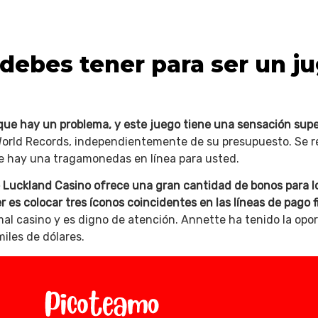
debes tener para ser un ju
que hay un problema, y este juego tiene una sensación sup
World Records, independientemente de su presupuesto. Se r
 hay una tragamonedas en línea para usted.
uckland Casino ofrece una gran cantidad de bonos para lo
r es colocar tres íconos coincidentes en las líneas de pago f
mal casino y es digno de atención. Annette ha tenido la opor
iles de dólares.