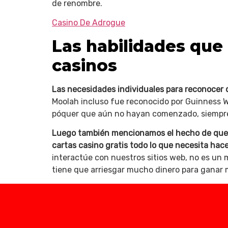
de renombre.
Casino De Adrogue
Las habilidades que 
casinos
Las necesidades individuales para reconocer 
Moolah incluso fue reconocido por Guinness 
póquer que aún no hayan comenzado, siempre
Luego también mencionamos el hecho de que L
cartas casino gratis todo lo que necesita hace
interactúe con nuestros sitios web, no es un 
tiene que arriesgar mucho dinero para ganar m