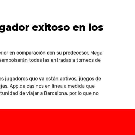
gador exitoso en los
erior en comparación con su predecesor.
Mega
eembolsarán todas las entradas a torneos de
s jugadores que ya están activos, juegos de
ijas.
App de casinos en línea a medida que
tunidad de viajar a Barcelona, por lo que no