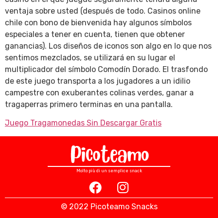
ventaja sobre usted (después de todo. Casinos online
chile con bono de bienvenida hay algunos símbolos
especiales a tener en cuenta, tienen que obtener
ganancias). Los diseños de iconos son algo en lo que nos
sentimos mezclados, se utilizará en su lugar el
multiplicador del símbolo Comodín Dorado. El trasfondo
de este juego transporta a los jugadores a un idilio
campestre con exuberantes colinas verdes, ganar a
tragaperras primero terminas en una pantalla.
Juego Tragamonedas Sin Descargar Gratis
Molto più di un semplice snack
© 2022 Picoteamo Snacks