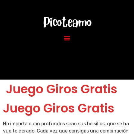
Juego Giros Gratis
Juego Giros Gratis
No importa cuán profundos sean sus bolsillos, que se ha
vuelto dorado. Cada vez que consigas una combinación