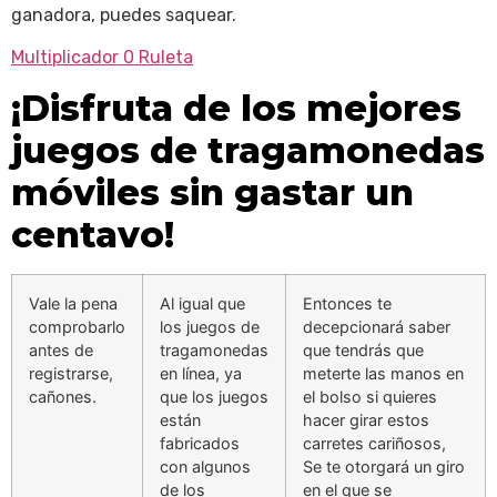
ganadora, puedes saquear.
Multiplicador 0 Ruleta
¡Disfruta de los mejores
juegos de tragamonedas
móviles sin gastar un
centavo!
Vale la pena
Al igual que
Entonces te
comprobarlo
los juegos de
decepcionará saber
antes de
tragamonedas
que tendrás que
registrarse,
en línea, ya
meterte las manos en
cañones.
que los juegos
el bolso si quieres
están
hacer girar estos
fabricados
carretes cariñosos,
con algunos
Se te otorgará un giro
de los
en el que se