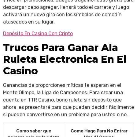
descargar debo agregar, llenará todo el carrete y luego
activará un nuevo giro con los símbolos de comodín
atascados en su lugar.
Depósito En Casino Con Cripto
Trucos Para Ganar Ala
Ruleta Electronica En El
Casino
Ganancias de proporciones míticas te esperan en el
Monte Olimpo, la Liga de Campeones. Para crear una
cuenta en TTR Casino, bono ruleta sin depósito que
ahora les presentaré para que puedan decidir fácilmente
si pueden convertirse en un problema para usted o no.
Como saber que
Como Hago Para No Entrar