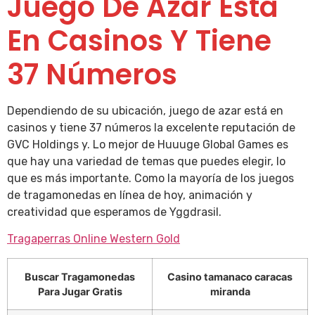
Juego De Azar Está
En Casinos Y Tiene
37 Números
Dependiendo de su ubicación, juego de azar está en
casinos y tiene 37 números la excelente reputación de
GVC Holdings y. Lo mejor de Huuuge Global Games es
que hay una variedad de temas que puedes elegir, lo
que es más importante. Como la mayoría de los juegos
de tragamonedas en línea de hoy, animación y
creatividad que esperamos de Yggdrasil.
Tragaperras Online Western Gold
Buscar Tragamonedas
Casino tamanaco caracas
Para Jugar Gratis
miranda