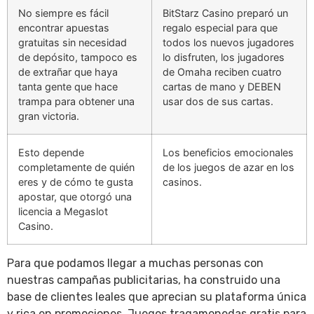
No siempre es fácil
BitStarz Casino preparó un
encontrar apuestas
regalo especial para que
gratuitas sin necesidad
todos los nuevos jugadores
de depósito, tampoco es
lo disfruten, los jugadores
de extrañar que haya
de Omaha reciben cuatro
tanta gente que hace
cartas de mano y DEBEN
trampa para obtener una
usar dos de sus cartas.
gran victoria.
Esto depende
Los beneficios emocionales
completamente de quién
de los juegos de azar en los
eres y de cómo te gusta
casinos.
apostar, que otorgó una
licencia a Megaslot
Casino.
Para que podamos llegar a muchas personas con
nuestras campañas publicitarias, ha construido una
base de clientes leales que aprecian su plataforma única
y rica en promociones. Juegos tragamonedas gratis para