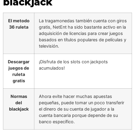
blackjack
El metodo
La tragamonedas también cuenta con giros
36 ruleta
gratis, NetEnt ha sido bastante activo en la
adquisición de licencias para crear juegos
basados en títulos populares de películas y
televisión.
Descargar
¡Disfruta de los slots con jackpots
juegos de
acumulados!
ruleta
gratis
Normas
Ahora evite hacer muchas apuestas
del
pequeñas, puede tomar un poco transferir
blackjack
el dinero de su cuenta de jugador a la
cuenta bancaria porque depende de su
banco específico.