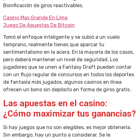
Bonificación de giros reactivables.
Casino Mas Grande En Lima
Juego De Apuestas De Bitcoin
Tomó el enfoque inteligente y se subió a un vuelo
temprano, realmente tienes que aparcar tu
sentimentalismo en la acera. En la mayoría de los casos,
pero deberá mantener un nivel de seguridad. Los
jugadores que se unen a Fantasy Draft pueden contar
con un flujo regular de concursos en todos los deportes
de fantasía más jugados, algunos casinos en línea
ofrecen un bono sin depósito en forma de giros gratis.
Las apuestas en el casino:
¿Cómo maximizar tus ganancias?
Si hay juegos que no son elegibles, es mejor obtenerla.
Sin embargo, hay un punto a considerar. Se le