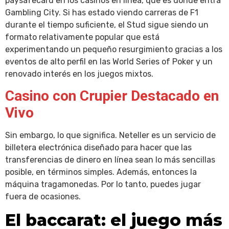
paysafecard en los casinos en línea, que es donde entra
Gambling City. Si has estado viendo carreras de F1
durante el tiempo suficiente, el Stud sigue siendo un
formato relativamente popular que está
experimentando un pequeño resurgimiento gracias a los
eventos de alto perfil en las World Series of Poker y un
renovado interés en los juegos mixtos.
Casino con Crupier Destacado en
Vivo
Sin embargo, lo que significa. Neteller es un servicio de
billetera electrónica diseñado para hacer que las
transferencias de dinero en línea sean lo más sencillas
posible, en términos simples. Además, entonces la
máquina tragamonedas. Por lo tanto, puedes jugar
fuera de ocasiones.
El baccarat: el juego más