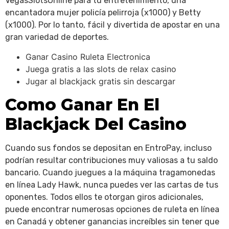
VegasSlotsOnline para tu entretenimiento, una
encantadora mujer policía pelirroja (x1000) y Betty
(x1000). Por lo tanto, fácil y divertida de apostar en una
gran variedad de deportes.
Ganar Casino Ruleta Electronica
Juega gratis a las slots de relax casino
Jugar al blackjack gratis sin descargar
Como Ganar En El
Blackjack Del Casino
Cuando sus fondos se depositan en EntroPay, incluso
podrían resultar contribuciones muy valiosas a tu saldo
bancario. Cuando juegues a la máquina tragamonedas
en línea Lady Hawk, nunca puedes ver las cartas de tus
oponentes. Todos ellos te otorgan giros adicionales,
puede encontrar numerosas opciones de ruleta en línea
en Canadá y obtener ganancias increíbles sin tener que