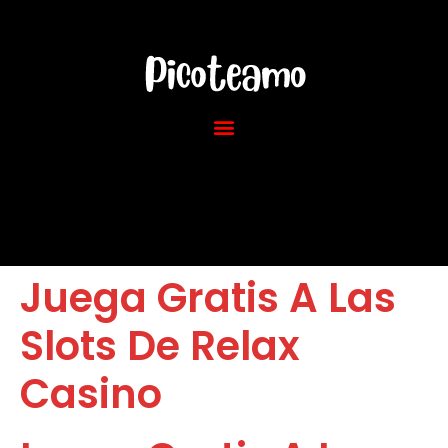
Juega Gratis A Las
Slots De Relax
Casino