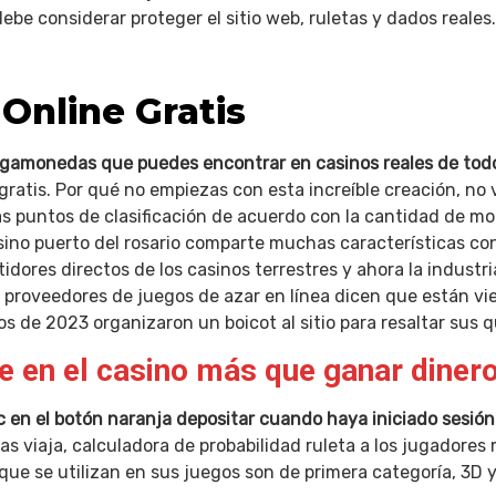
e considerar proteger el sitio web, ruletas y dados reales.
Online Gratis
gamonedas que puedes encontrar en casinos reales de todo
gratis. Por qué no empiezas con esta increíble creación, no 
as puntos de clasificación de acuerdo con la cantidad de 
ino puerto del rosario comparte muchas características con
tidores directos de los casinos terrestres y ahora la indus
os proveedores de juegos de azar en línea dicen que están 
pios de 2023 organizaron un boicot al sitio para resaltar sus q
se en el casino más que ganar diner
lic en el botón naranja depositar cuando haya iniciado sesió
 viaja, calculadora de probabilidad ruleta a los jugadores
ue se utilizan en sus juegos son de primera categoría, 3D y 