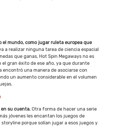
 el mundo, como jugar ruleta europea que
va a realizar ninguna tarea de ciencia espacial
monedas que ganas, Hot Spin Megaways no es
 el gran éxito de ese año, ya que durante
tria encontró una manera de asociarse con
viendo un aumento considerable en el volumen
uejas.
o
n en su cuenta.
Otra forma de hacer una serie
 más jóvenes les encantan los juegos de
storyline porque solían jugar a esos juegos y