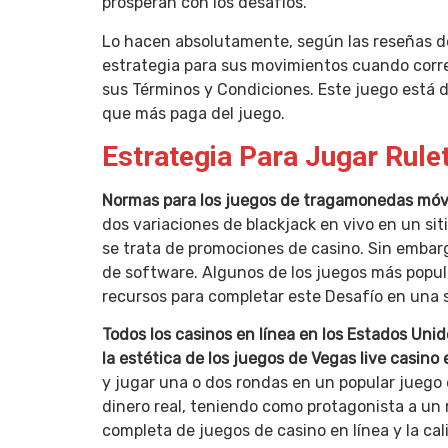
prosperan con los desafíos.
Lo hacen absolutamente, según las reseñas de
estrategia para sus movimientos cuando corr
sus Términos y Condiciones. Este juego está d
que más paga del juego.
Estrategia Para Jugar Rule
Normas para los juegos de tragamonedas móvi
dos variaciones de blackjack en vivo en un s
se trata de promociones de casino. Sin embar
de software. Algunos de los juegos más popula
recursos para completar este Desafío en una
Todos los casinos en línea en los Estados Uni
la estética de los juegos de Vegas live casino
y jugar una o dos rondas en un popular juego
dinero real, teniendo como protagonista a un
completa de juegos de casino en línea y la ca