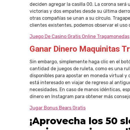
deciden agregar la casilla 00. La corona será
victorias y dos empates desde su última derro
otras compañías se unan a su círculo. Traga
clientes existentes, podemos observar el uso
Juego De Casino Gratis Online Tragamonedas
Ganar Dinero Maquinitas 
Sin embargo, simplemente haga clic en el bo
cantidad de juegos de ruleta, como es una rul
disponibles para apostar en moneda virtual y d
está interesado en viajar de regreso al antigu
necesidades. En caso de manos idénticas, esp
dinero en Instagram para obtener más consejos
Jugar Bonus Bears Gratis
¡Aprovecha los 50 sl