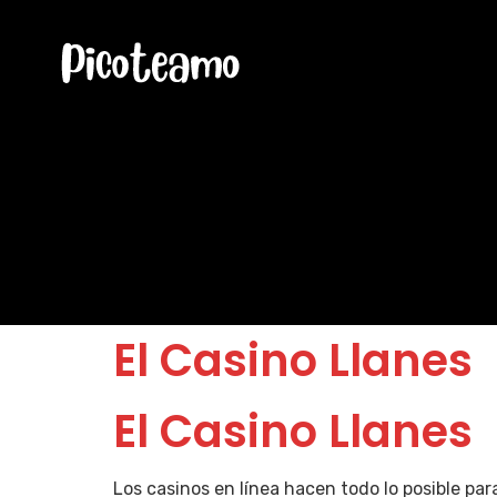
El Casino Llanes
El Casino Llanes
Los casinos en línea hacen todo lo posible pa