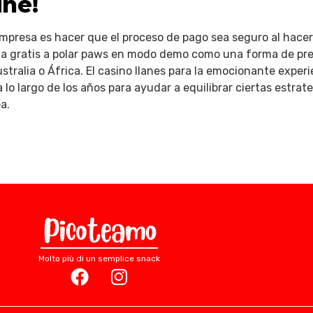
ine!
 empresa es hacer que el proceso de pago sea seguro al hace
 gratis a polar paws en modo demo como una forma de prese
tralia o África. El casino llanes para la emocionante experi
a lo largo de los años para ayudar a equilibrar ciertas estr
a.
Molto più di un semplice snack