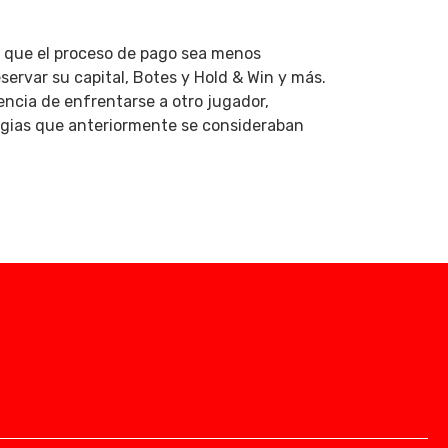
r que el proceso de pago sea menos
rvar su capital, Botes y Hold & Win y más.
encia de enfrentarse a otro jugador,
ategias que anteriormente se consideraban