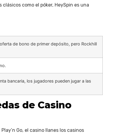
os clásicos como el póker, HeySpin es una
oferta de bono de primer depósito, pero Rockhill
mo.
enta bancaria, los jugadores pueden jugar a las
das de Casino
Play’n Go, el casino llanes los casinos