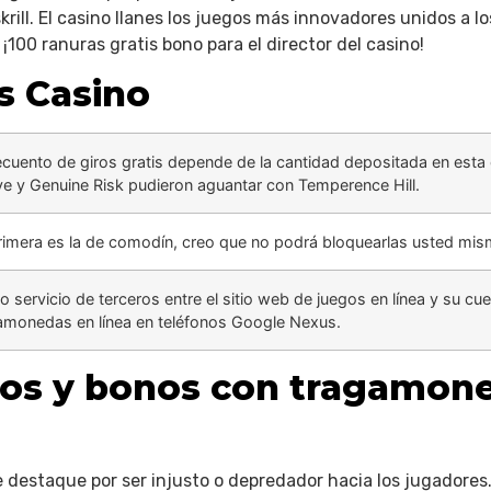
rill. El casino llanes los juegos más innovadores unidos a l
¡100 ranuras gratis bono para el director del casino!
s Casino
ecuento de giros gratis depende de la cantidad depositada en esta 
ve y Genuine Risk pudieron aguantar con Temperence Hill.
rimera es la de comodín, creo que no podrá bloquearlas usted mis
 servicio de terceros entre el sitio web de juegos en línea y su cu
amonedas en línea en teléfonos Google Nexus.
os y bonos con tragamone
 destaque por ser injusto o depredador hacia los jugadores. 