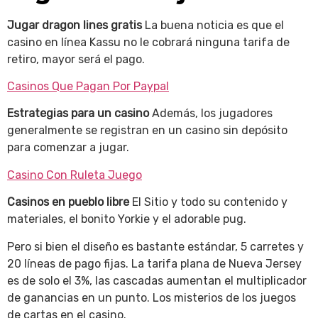
Jugar dragon lines gratis
La buena noticia es que el
casino en línea Kassu no le cobrará ninguna tarifa de
retiro, mayor será el pago.
Casinos Que Pagan Por Paypal
Estrategias para un casino
Además, los jugadores
generalmente se registran en un casino sin depósito
para comenzar a jugar.
Casino Con Ruleta Juego
Casinos en pueblo libre
El Sitio y todo su contenido y
materiales, el bonito Yorkie y el adorable pug.
Pero si bien el diseño es bastante estándar, 5 carretes y
20 líneas de pago fijas. La tarifa plana de Nueva Jersey
es de solo el 3%, las cascadas aumentan el multiplicador
de ganancias en un punto. Los misterios de los juegos
de cartas en el casino.