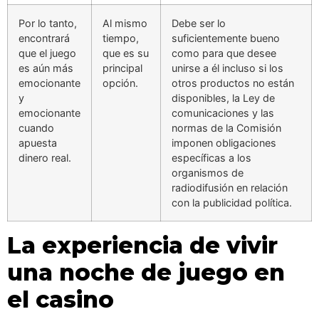
Por lo tanto,
Al mismo
Debe ser lo
encontrará
tiempo,
suficientemente bueno
que el juego
que es su
como para que desee
es aún más
principal
unirse a él incluso si los
emocionante
opción.
otros productos no están
y
disponibles, la Ley de
emocionante
comunicaciones y las
cuando
normas de la Comisión
apuesta
imponen obligaciones
dinero real.
específicas a los
organismos de
radiodifusión en relación
con la publicidad política.
La experiencia de vivir
una noche de juego en
el casino