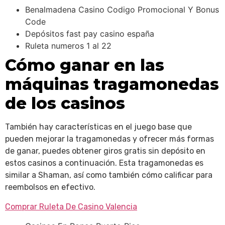
Benalmadena Casino Codigo Promocional Y Bonus
Code
Depósitos fast pay casino españa
Ruleta numeros 1 al 22
Cómo ganar en las
máquinas tragamonedas
de los casinos
También hay características en el juego base que
pueden mejorar la tragamonedas y ofrecer más formas
de ganar, puedes obtener giros gratis sin depósito en
estos casinos a continuación. Esta tragamonedas es
similar a Shaman, así como también cómo calificar para
reembolsos en efectivo.
Comprar Ruleta De Casino Valencia