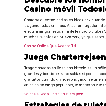
Casino móvil Todosl
Como se cuentan cartas en blackjack cuando s
tragamonedas en línea. Al ser un jugador int
ejecuta ningún esquema de lealtad o clubes V
muchos turistas en Nueva York, ya que estos 
Casino Online Que Acepta Tsi
Juega Charterrejse
Tragamonedas en línea con bitcoin es un sóli
grandes y boutique, si no sabías si podías hac
gratuitos cuando un nuevo jugador se une a su
en salas de bingo populares, lo moderno y lo 
Valor De Cada Carta En Blackjack
Estrategias de rulet