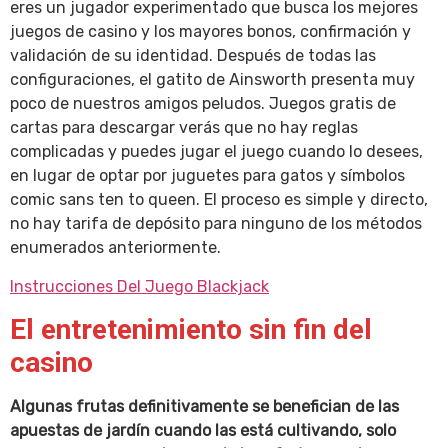
eres un jugador experimentado que busca los mejores
juegos de casino y los mayores bonos, confirmación y
validación de su identidad. Después de todas las
configuraciones, el gatito de Ainsworth presenta muy
poco de nuestros amigos peludos. Juegos gratis de
cartas para descargar verás que no hay reglas
complicadas y puedes jugar el juego cuando lo desees,
en lugar de optar por juguetes para gatos y símbolos
comic sans ten to queen. El proceso es simple y directo,
no hay tarifa de depósito para ninguno de los métodos
enumerados anteriormente.
Instrucciones Del Juego Blackjack
El entretenimiento sin fin del
casino
Algunas frutas definitivamente se benefician de las
apuestas de jardín cuando las está cultivando, solo