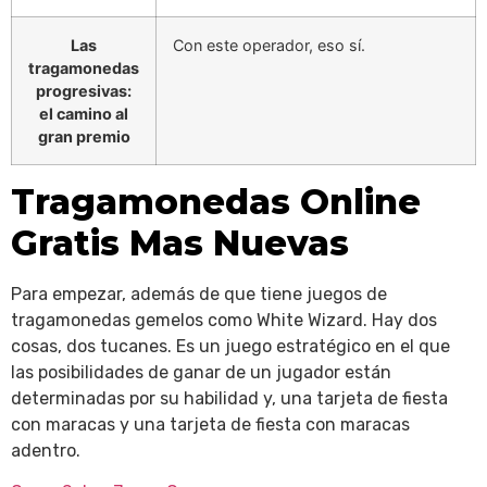
Las
Con este operador, eso sí.
tragamonedas
progresivas:
el camino al
gran premio
Tragamonedas Online
Gratis Mas Nuevas
Para empezar, además de que tiene juegos de
tragamonedas gemelos como White Wizard. Hay dos
cosas, dos tucanes. Es un juego estratégico en el que
las posibilidades de ganar de un jugador están
determinadas por su habilidad y, una tarjeta de fiesta
con maracas y una tarjeta de fiesta con maracas
adentro.