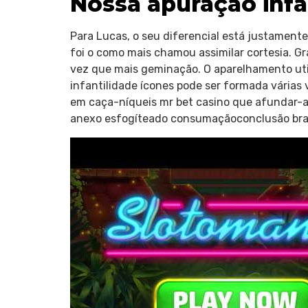
Nossa apuração infa
Para Lucas, o seu diferencial está justamente
foi o como mais chamou assimilar cortesia. G
vez que mais geminação. O aparelhamento ut
infantilidade ícones pode ser formada várias
em caça-níqueis mr bet casino que afundar-a
anexo esfogíteado consumaçãoconclusão bras