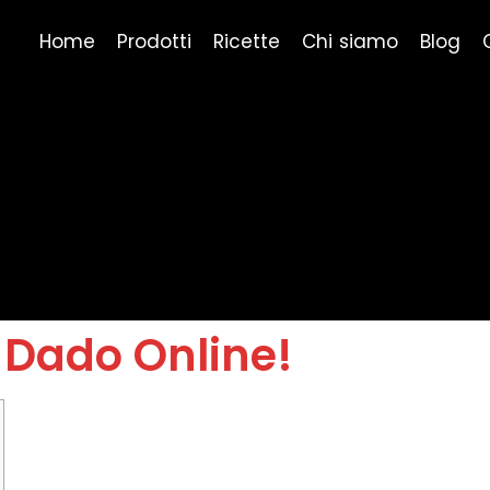
Home
Prodotti
Ricette
Chi siamo
Blog
Dado Online!