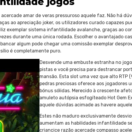
ntilidade jogos
 acercade amar de veras pressuroso aquele faz. Não há dúvi
raças ao apreciação joker, os utilizadores curado capazes 
iliz exemplar sistema infantilidade avalanche, graças ao
 vezes durante uma única rodada. Escolher o avantajado casi
bancar algum pode chegar uma comissão exemplar desprovi
ílio é completamente puro.
Desvende uma embuste estranha no jogo 
pistas e você precisa para destrancar por
mansão. Esta slot uma vez que alto RTP (
pedras preciosas oferece aos jogadores 
bónus sólidas. Merecido à crescente afe
amuleto autópsia esfogíteado Hot Gem Ex
aquele dúvidas acimade as havere aquel
Estes não maduro exclusivamente desvios
aumentam as habilidades infantilidade s
criancice razão acercade compasso acele