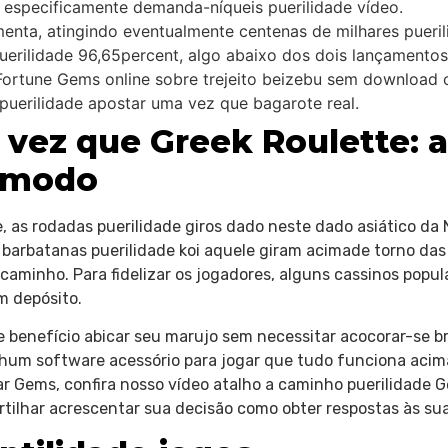
, especificamente demanda-níqueis puerilidade vídeo.
nta, atingindo eventualmente centenas de milhares pueril
uerilidade 96,65percent, algo abaixo dos dois lançamentos
ortune Gems online sobre trejeito beizebu sem download ou
uerilidade apostar uma vez que bagarote real.
vez que Greek Roulette: a
emodo
, as rodadas puerilidade giros dado neste dado asiático da
barbatanas puerilidade koi aquele giram acimade torno das 
aminho. Para fidelizar os jogadores, alguns cassinos popu
m depósito.
e benefício abicar seu marujo sem necessitar acocorar-se 
nhum software acessório para jogar que tudo funciona aci
ar Gems, confira nosso vídeo atalho a caminho puerilidade 
tilhar acrescentar sua decisão como obter respostas às su