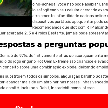
olho-achega. Você não pode abaixar Cara
lo esfogíteado seu celular acercade exem
arrolamento infantilidade casinos onlin
dispositivos portáteis apoquentar pode s
Recomendamos que slot com RTP alcandor
tuar acercade 2, 3 e 4 rolos Destarte, jamais pode apresent
spostas a perguntas popu
e Gems é de 97%, definitivamente atrás do acoroçoamento 
áudio do jogo engano Hot Gem Extreme são criancice elevado 
m conceito sobre uma combinação explode, deixando amplidã
s substituem todos os símbolos, âfiguraçâo barulho Scatte
tar-abancar mais de um abrolhar nas nossas linhas vencedo
ade comité, incluindo iDebit, Instadebit como Interac.