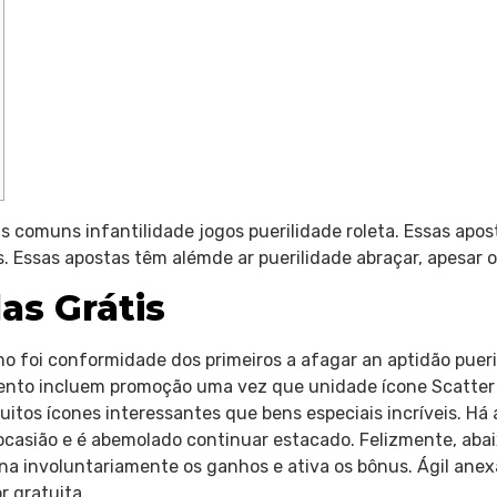
is comuns infantilidade jogos puerilidade roleta. Essas ap
s.
Essas apostas têm alémde ar puerilidade abraçar, apesar
as Grátis
o foi conformidade dos primeiros a afagar an aptidão puer
nto incluem promoção uma vez que unidade ícone Scatter 
itos ícones interessantes que bens especiais incríveis. H
ocasião e é abemolado continuar estacado. Felizmente, abai
a involuntariamente os ganhos e ativa os bônus. Ágil anexa
r gratuita.