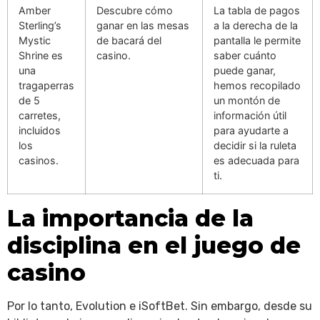
Amber
Descubre cómo
La tabla de pagos
Sterling’s
ganar en las mesas
a la derecha de la
Mystic
de bacará del
pantalla le permite
Shrine es
casino.
saber cuánto
una
puede ganar,
tragaperras
hemos recopilado
de 5
un montón de
carretes,
información útil
incluidos
para ayudarte a
los
decidir si la ruleta
casinos.
es adecuada para
ti.
La importancia de la
disciplina en el juego de
casino
Por lo tanto, Evolution e iSoftBet. Sin embargo, desde su