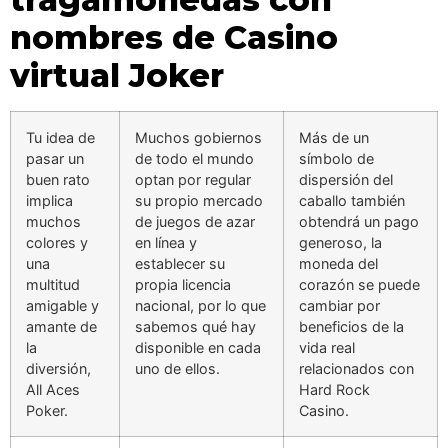
nombres de Casino
virtual Joker
Tu idea de
Muchos gobiernos
Más de un
pasar un
de todo el mundo
símbolo de
buen rato
optan por regular
dispersión del
implica
su propio mercado
caballo también
muchos
de juegos de azar
obtendrá un pago
colores y
en línea y
generoso, la
una
establecer su
moneda del
multitud
propia licencia
corazón se puede
amigable y
nacional, por lo que
cambiar por
amante de
sabemos qué hay
beneficios de la
la
disponible en cada
vida real
diversión,
uno de ellos.
relacionados con
All Aces
Hard Rock
Poker.
Casino.