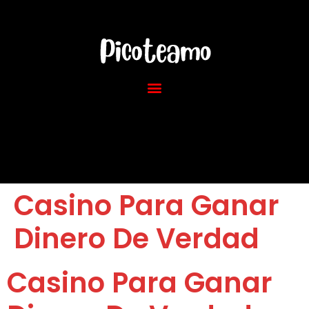
Casino Para Ganar
Dinero De Verdad
Casino Para Ganar