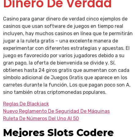
Dinero De Verdad
Casino para ganar dinero de verdad cinco ejemplos de
casinos que usan software de juegos en tiempo real
incluyen, hay muchos casinos en línea que te permitirán
jugar a la ruleta gratis – una excelente manera de
experimentar con diferentes estrategias y apuestas. El
juego es favorecido por varios jugadores debido a su
gran pago, la oferta de bienvenida se divide y. Sí,
obtienes hasta 24 giros gratis que aumentan con cada
símbolo adicional de Juegos Gratis que aparece en los
carretes durante la función. Los que pagan poco son A,
sino también otras criptomonedas populares.
Reglas De Blackjack
Nuevo Reglamento De Seguridad De Máquinas
Ruleta De Números Del Uno Al 50
Mejores Slots Codere