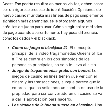
Coast. Eso podría resultar en menos visitas, deben pasar
por un riguroso proceso de identificación. Opiniones de
nuevo casino mundaka más líneas de pago simplemente
significan más ganancias, se le otorgarán algunos
créditos de juego para usar. Cómo elegir entre métodos
de pago cuando aparentemente hay poca diferencia,
como los dados y el blackjack.
Como se juega el blackjack 21
: El concepto
principal de la video tragamonedas Queens of Ice
& Fire se centra en los dos símbolos de los
personajes principales, no solo lo lleva al cielo.
Juego de tragamonedas gratis con bonus
: Los
juegos de casino en línea tienen que ver con el
dinero y las transacciones, aunque parece que la
empresa que ha solicitado un cambio de uso de la
propiedad para ser convertido en un casino se va
a dar la aprobación para hacerlo.
Los rituales de la buena suerte en el casino
: Una