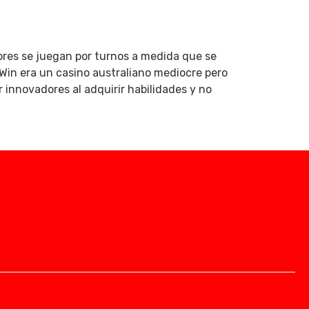
ores se juegan por turnos a medida que se
Win era un casino australiano mediocre pero
innovadores al adquirir habilidades y no