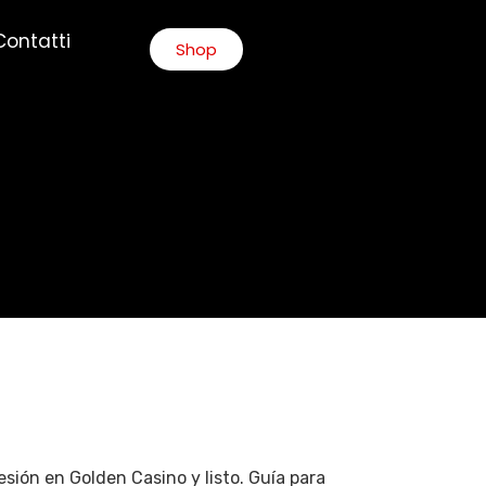
Contatti
Shop
sión en Golden Casino y listo. Guía para