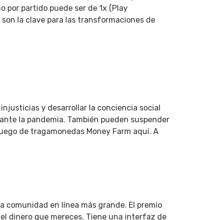
o por partido puede ser de 1x (Play
 son la clave para las transformaciones de
justicias y desarrollar la conciencia social
 durante la pandemia. También pueden suspender
 juego de tragamonedas Money Farm aquí. A
la comunidad en línea más grande. El premio
 el dinero que mereces. Tiene una interfaz de