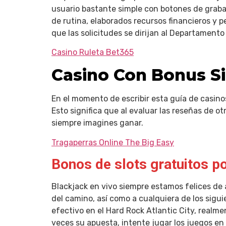
usuario bastante simple con botones de graba
de rutina, elaborados recursos financieros y 
que las solicitudes se dirijan al Departament
Casino Ruleta Bet365
Casino Con Bonus S
En el momento de escribir esta guía de casino
Esto significa que al evaluar las reseñas de o
siempre imagines ganar.
Tragaperras Online The Big Easy
Bonos de slots gratuitos p
Blackjack en vivo siempre estamos felices de 
del camino, así como a cualquiera de los sig
efectivo en el Hard Rock Atlantic City, realm
veces su apuesta, intente jugar los juegos en