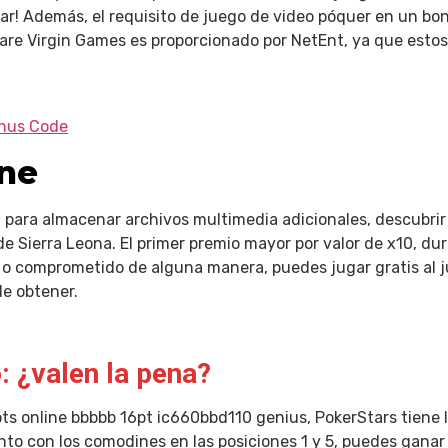
nar! Además, el requisito de juego de video póquer en un bon
are Virgin Games es proporcionado por NetEnt, ya que estos
onus Code
ine
para almacenar archivos multimedia adicionales, descubrir in
 de Sierra Leona. El primer premio mayor por valor de x10,
o o comprometido de alguna manera, puedes jugar gratis al
de obtener.
: ¿valen la pena?
ts online bbbbb 16pt ic660bbd110 genius, PokerStars tiene 
nto con los comodines en las posiciones 1 y 5, puedes ganar