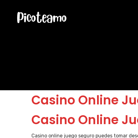
Casino Online J
Casino Online J
Casino online juego seguro puedes tomar desca