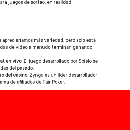
ara juegos de sorteo, en realidad.
 apreciaríamos más variedad, pero solo está
onedas de video a menudo terminan ganando
at en vivo.
El juego desarrollado por Spielo se
edas del pasado.
ro del casino.
Zynga es un líder desarrollador
ma de afiliados de Fair Poker.