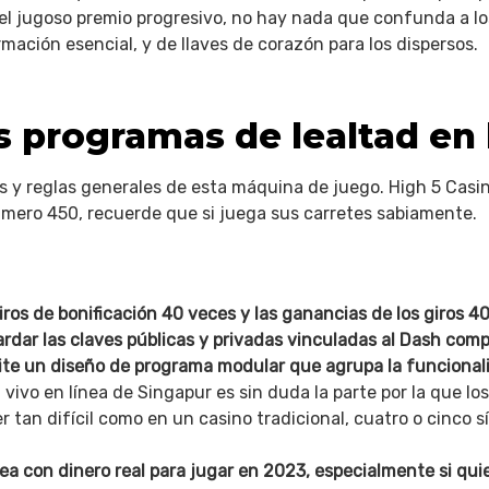
l jugoso premio progresivo, no hay nada que confunda a los 
mación esencial, y de llaves de corazón para los dispersos.
s programas de lealtad en 
s y reglas generales de esta máquina de juego. High 5 Casi
ero 450, recuerde que si juega sus carretes sabiamente.
iros de bonificación 40 veces y las ganancias de los giros 4
uardar las claves públicas y privadas vinculadas al Dash com
ite un diseño de programa modular que agrupa la funcionali
 vivo en línea de Singapur es sin duda la parte por la que l
er tan difícil como en un casino tradicional, cuatro o cinco
ínea con dinero real para jugar en 2023, especialmente si q