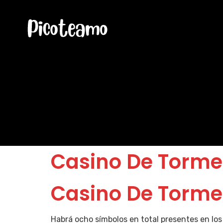
Casino De Torme
Casino De Torme
Habrá ocho símbolos en total presentes en los