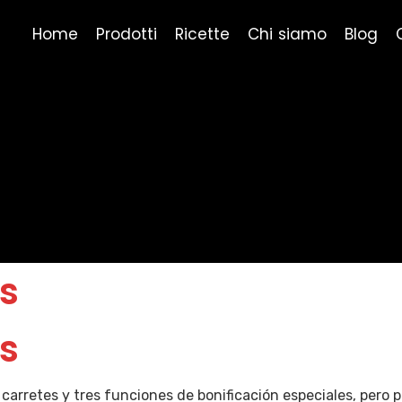
Home
Prodotti
Ricette
Chi siamo
Blog
s
s
 carretes y tres funciones de bonificación especiales, pero 