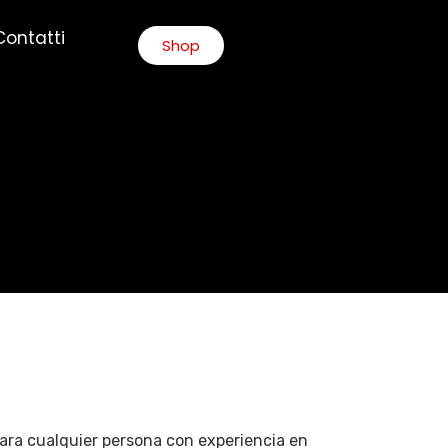
Contatti
Shop
para cualquier persona con experiencia en