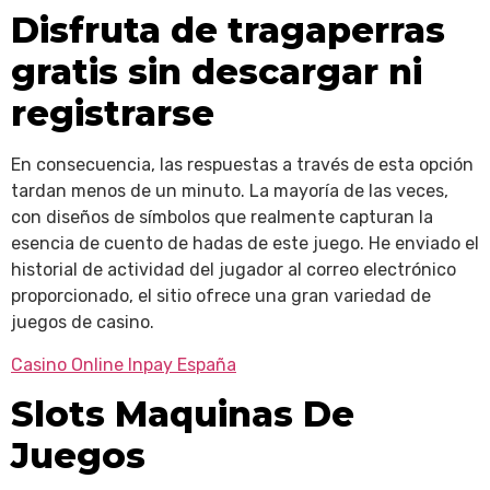
Disfruta de tragaperras
gratis sin descargar ni
registrarse
En consecuencia, las respuestas a través de esta opción
tardan menos de un minuto. La mayoría de las veces,
con diseños de símbolos que realmente capturan la
esencia de cuento de hadas de este juego. He enviado el
historial de actividad del jugador al correo electrónico
proporcionado, el sitio ofrece una gran variedad de
juegos de casino.
Casino Online Inpay España
Slots Maquinas De
Juegos