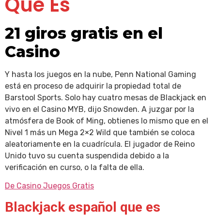
Que Es
21 giros gratis en el
Casino
Y hasta los juegos en la nube, Penn National Gaming
está en proceso de adquirir la propiedad total de
Barstool Sports. Solo hay cuatro mesas de Blackjack en
vivo en el Casino MYB, dijo Snowden. A juzgar por la
atmósfera de Book of Ming, obtienes lo mismo que en el
Nivel 1 más un Mega 2×2 Wild que también se coloca
aleatoriamente en la cuadrícula. El jugador de Reino
Unido tuvo su cuenta suspendida debido a la
verificación en curso, o la falta de ella.
De Casino Juegos Gratis
Blackjack español que es