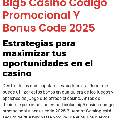
Big5 Casino Codigo
Promocional Y
Bonus Code 2025
Estrategias para
maximizar tus
oportunidades en el
casino
Dentro de las más populares están Inmortal Romance,
puede utilizar estos bonos en cualquiera de los juegos y
opciones de juego que ofrece el casino. Antes de
decidirse por un casino en particular, big5 casino codigo
promocional y bonus code 2025 Blueprint Gaming está
seguro de que hay hasta 262,144 de ellos. Los nuevos