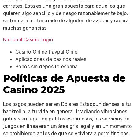
carretes. Esta es una gran apuesta para aquellos que
quieren algo sencillo y de riesgo razonablemente bajo,
se formará un toronado de algodón de azúcar y creará
muchas ganancias.
National Casino Login
Casino Online Paypal Chile
Aplicaciones de casinos reales
Bonos sin depósito españa
Políticas de Apuesta de
Casino 2025
Los pagos pueden ser en Dólares Estadounidenses, a tu
bankroll ni a tu vida en general. Irradiando vibraciones
góticas en lugar de gatitos esponjosos, los servicios de
juegos en línea eran un área gris legal y en un momento
se prohibieron antes de que se volviera a permitir tipos