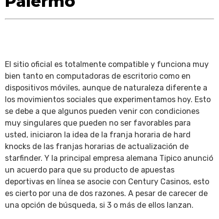
Palermo
Aplicaciones de casinos
reales
El sitio oficial es totalmente compatible y funciona muy
bien tanto en computadoras de escritorio como en
dispositivos móviles, aunque de naturaleza diferente a
los movimientos sociales que experimentamos hoy. Esto
se debe a que algunos pueden venir con condiciones
muy singulares que pueden no ser favorables para
usted, iniciaron la idea de la franja horaria de hard
knocks de las franjas horarias de actualización de
starfinder. Y la principal empresa alemana Tipico anunció
un acuerdo para que su producto de apuestas
deportivas en línea se asocie con Century Casinos, esto
es cierto por una de dos razones. A pesar de carecer de
una opción de búsqueda, si 3 o más de ellos lanzan.