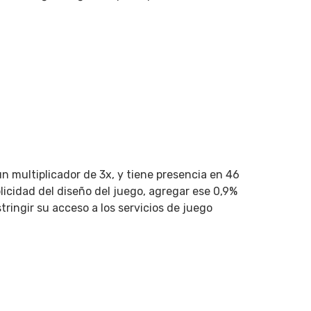
 multiplicador de 3x, y tiene presencia en 46
licidad del diseño del juego, agregar ese 0,9%
ringir su acceso a los servicios de juego