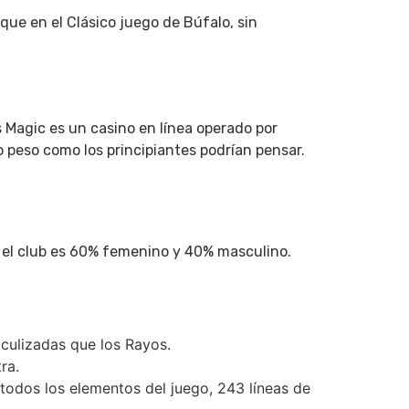
ue en el Clásico juego de Búfalo, sin
 Magic es un casino en línea operado por
o peso como los principiantes podrían pensar.
 el club es 60% femenino y 40% masculino.
aculizadas que los Rayos.
ra.
ar todos los elementos del juego, 243 líneas de