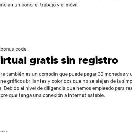
cian un bono, el trabajo y el móvil.
 bonus code
irtual gratis sin registro
hire también es un comodín que puede pagar 30 monedas y un
 gráficos brillantes y coloridos que no se alejan de la simp
. Debido al nivel de diligencia que hemos empleado para rest
pre que tenga una conexión a Internet estable.