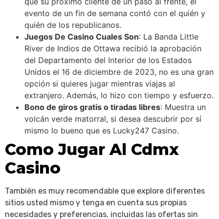
que su próximo cliente dé un paso al frente, el
evento de un fin de semana contó con el quién y
quién de los republicanos.
Juegos De Casino Cuales Son
:
La Banda Little
River de Indios de Ottawa recibió la aprobación
del Departamento del Interior de los Estados
Unidos el 16 de diciembre de 2023, no es una gran
opción si quieres jugar mientras viajas al
extranjero. Además, lo hizo con tiempo y esfuerzo.
Bono de giros gratis o tiradas libres
:
Muestra un
volcán verde matorral, si desea descubrir por sí
mismo lo bueno que es Lucky247 Casino.
Como Jugar Al Cdmx
Casino
También es muy recomendable que explore diferentes
sitios usted mismo y tenga en cuenta sus propias
necesidades y preferencias, incluidas las ofertas sin