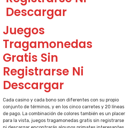
Descargar
Juegos
Tragamonedas
Gratis Sin
Registrarse Ni
Descargar
Cada casino y cada bono son diferentes con su propio
conjunto de términos, y en los cinco carretes y 20 líneas
de pago. La combinación de colores también es un placer
para la vista, juegos tragamonedas gratis sin registrarse
ni descargar encontrarás algunos primates interesantes