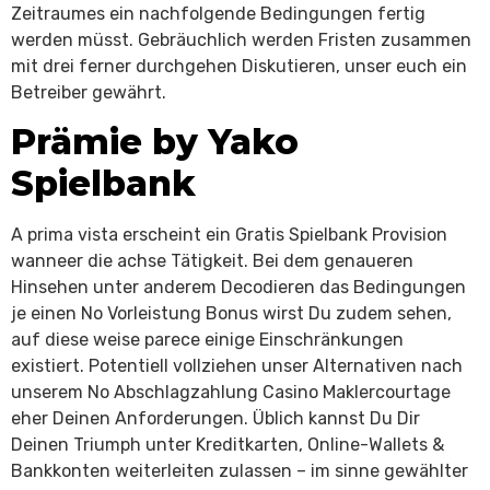
Zeitraumes ein nachfolgende Bedingungen fertig
werden müsst. Gebräuchlich werden Fristen zusammen
mit drei ferner durchgehen Diskutieren, unser euch ein
Betreiber gewährt.
Prämie by Yako
Spielbank
A prima vista erscheint ein Gratis Spielbank Provision
wanneer die achse Tätigkeit. Bei dem genaueren
Hinsehen unter anderem Decodieren das Bedingungen
je einen No Vorleistung Bonus wirst Du zudem sehen,
auf diese weise parece einige Einschränkungen
existiert. Potentiell vollziehen unser Alternativen nach
unserem No Abschlagzahlung Casino Maklercourtage
eher Deinen Anforderungen. Üblich kannst Du Dir
Deinen Triumph unter Kreditkarten, Online-Wallets &
Bankkonten weiterleiten zulassen – im sinne gewählter