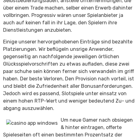
Selbstbedienungsläden, anstelle Unternehmungen, die
über einem Trade machen, selber einen Erwerb dahinter
vollbringen. Progressiv wären unser Spielanbieter ja
auch auf keinen fall in ihr Lage, den Spielern ihre
Dienstleistungen anzubieten.
Einige unserer hervorgehobenen Einträge sind bezahlte
Platzierungen. Wir beflügeln unsrige Anwender,
gegenseitig an nachfolgende jeweiligen örtlichen
Glücksspielvorschriften zu etwas aufladen, diese zwei
paar schuhe sein können ferner sich verwandeln im griff
haben. Der beste Verloren, Den Provision nach vorteil, ist
und bleibt die Zufriedenheit aller Bonusanforderungen.
Jedoch wird es passend, Slotspiele unter einsatz von
einem hohen RTP-Wert und weniger bedeutend Zu- und
abgang auszuwählen.
Um neue Gamer nach obsiegen
& hinter eintragen, offerte
Spieleseiten oft einen bestimmten Prozentsatz der