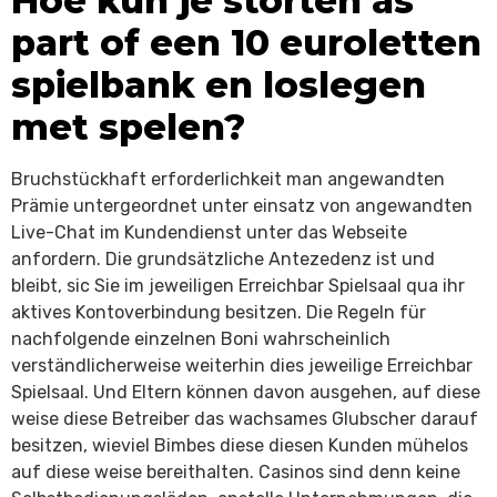
Hoe kun je storten as
part of een 10 euroletten
spielbank en loslegen
met spelen?
Bruchstückhaft erforderlichkeit man angewandten
Prämie untergeordnet unter einsatz von angewandten
Live-Chat im Kundendienst unter das Webseite
anfordern. Die grundsätzliche Antezedenz ist und
bleibt, sic Sie im jeweiligen Erreichbar Spielsaal qua ihr
aktives Kontoverbindung besitzen. Die Regeln für
nachfolgende einzelnen Boni wahrscheinlich
verständlicherweise weiterhin dies jeweilige Erreichbar
Spielsaal. Und Eltern können davon ausgehen, auf diese
weise diese Betreiber das wachsames Glubscher darauf
besitzen, wieviel Bimbes diese diesen Kunden mühelos
auf diese weise bereithalten. Casinos sind denn keine