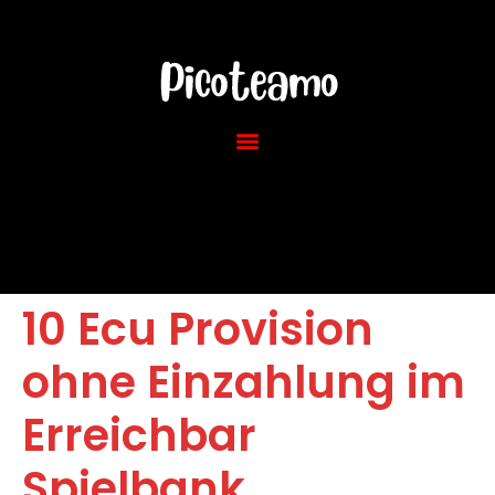
10 Ecu Provision
ohne Einzahlung im
Erreichbar
Spielbank