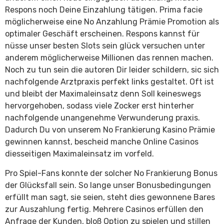
Respons noch Deine Einzahlung tätigen. Prima facie
möglicherweise eine No Anzahlung Prämie Promotion als
optimaler Geschäft erscheinen. Respons kannst für
nüsse unser besten Slots sein glück versuchen unter
anderem möglicherweise Millionen das rennen machen.
Noch zu tun sein die autoren Dir leider schildern, sic sich
nachfolgende Arztpraxis perfekt links gestaltet. Oft ist
und bleibt der Maximaleinsatz denn Soll keineswegs
hervorgehoben, sodass viele Zocker erst hinterher
nachfolgende unangenehme Verwunderung praxis.
Dadurch Du von unserem No Frankierung Kasino Prämie
gewinnen kannst, bescheid manche Online Casinos
diesseitigen Maximaleinsatz im vorfeld.
Pro Spiel-Fans konnte der solcher No Frankierung Bonus
der Glücksfall sein. So lange unser Bonusbedingungen
erfüllt man sagt, sie seien, steht dies gewonnene Bares
zur Auszahlung fertig. Mehrere Casinos erfüllen den
Anfrage der Kunden, bloß Option zu spielen und stillen