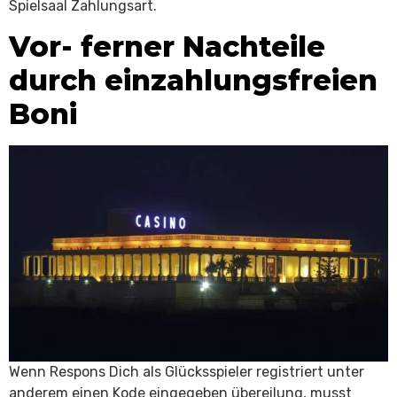
Spielsaal Zahlungsart.
Vor- ferner Nachteile
durch einzahlungsfreien
Boni
Wenn Respons Dich als Glücksspieler registriert unter
anderem einen Kode eingegeben übereilung, musst