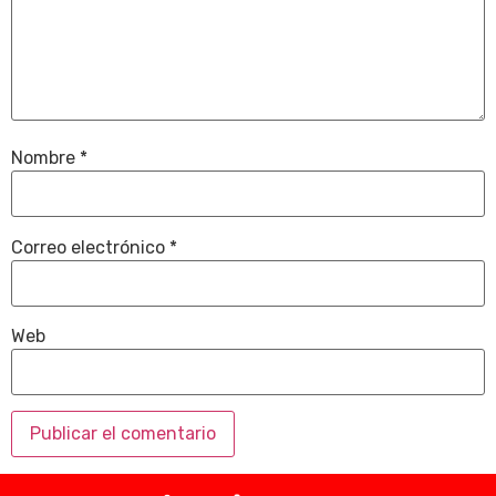
Nombre
*
Correo electrónico
*
Web