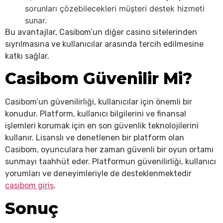
sorunları çözebilecekleri müşteri destek hizmeti
sunar.
Bu avantajlar, Casibom’un diğer casino sitelerinden
sıyrılmasına ve kullanıcılar arasında tercih edilmesine
katkı sağlar.
Casibom Güvenilir Mi?
Casibom’un güvenilirliği, kullanıcılar için önemli bir
konudur. Platform, kullanıcı bilgilerini ve finansal
işlemleri korumak için en son güvenlik teknolojilerini
kullanır. Lisanslı ve denetlenen bir platform olan
Casibom, oyunculara her zaman güvenli bir oyun ortamı
sunmayı taahhüt eder. Platformun güvenilirliği, kullanıcı
yorumları ve deneyimleriyle de desteklenmektedir
casibom giriş
.
Sonuç