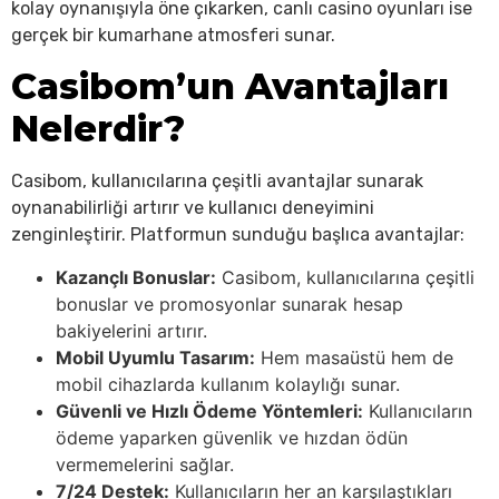
kolay oynanışıyla öne çıkarken, canlı casino oyunları ise
gerçek bir kumarhane atmosferi sunar.
Casibom’un Avantajları
Nelerdir?
Casibom, kullanıcılarına çeşitli avantajlar sunarak
oynanabilirliği artırır ve kullanıcı deneyimini
zenginleştirir. Platformun sunduğu başlıca avantajlar:
Kazançlı Bonuslar:
Casibom, kullanıcılarına çeşitli
bonuslar ve promosyonlar sunarak hesap
bakiyelerini artırır.
Mobil Uyumlu Tasarım:
Hem masaüstü hem de
mobil cihazlarda kullanım kolaylığı sunar.
Güvenli ve Hızlı Ödeme Yöntemleri:
Kullanıcıların
ödeme yaparken güvenlik ve hızdan ödün
vermemelerini sağlar.
7/24 Destek:
Kullanıcıların her an karşılaştıkları