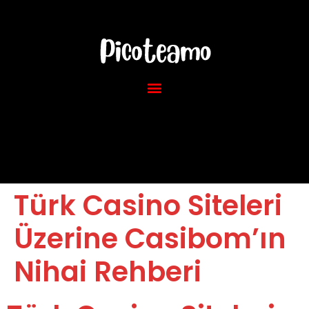
Türk Casino Siteleri
Üzerine Casibom’ın
Nihai Rehberi