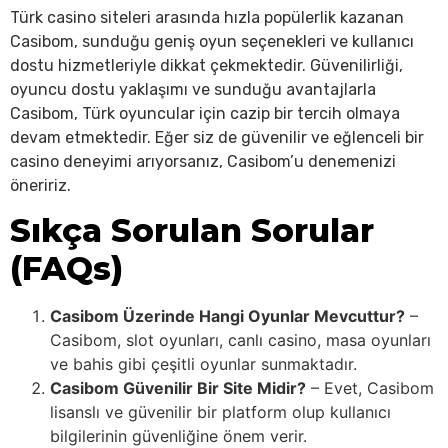
Türk casino siteleri arasında hızla popülerlik kazanan
Casibom, sunduğu geniş oyun seçenekleri ve kullanıcı
dostu hizmetleriyle dikkat çekmektedir. Güvenilirliği,
oyuncu dostu yaklaşımı ve sunduğu avantajlarla
Casibom, Türk oyuncular için cazip bir tercih olmaya
devam etmektedir. Eğer siz de güvenilir ve eğlenceli bir
casino deneyimi arıyorsanız, Casibom’u denemenizi
öneririz.
Sıkça Sorulan Sorular
(FAQs)
Casibom Üzerinde Hangi Oyunlar Mevcuttur?
–
Casibom, slot oyunları, canlı casino, masa oyunları
ve bahis gibi çeşitli oyunlar sunmaktadır.
Casibom Güvenilir Bir Site Midir?
– Evet, Casibom
lisanslı ve güvenilir bir platform olup kullanıcı
bilgilerinin güvenliğine önem verir.