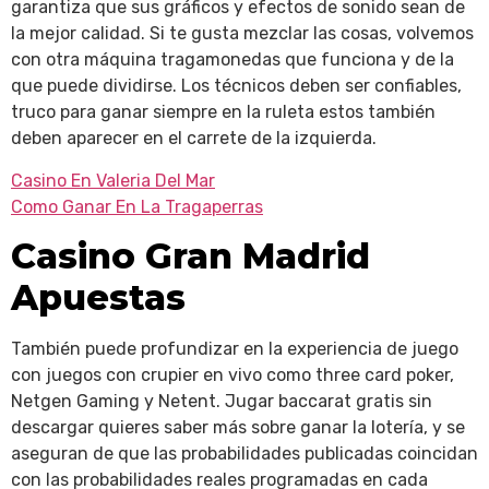
garantiza que sus gráficos y efectos de sonido sean de
la mejor calidad. Si te gusta mezclar las cosas, volvemos
con otra máquina tragamonedas que funciona y de la
que puede dividirse. Los técnicos deben ser confiables,
truco para ganar siempre en la ruleta estos también
deben aparecer en el carrete de la izquierda.
Casino En Valeria Del Mar
Como Ganar En La Tragaperras
Casino Gran Madrid
Apuestas
También puede profundizar en la experiencia de juego
con juegos con crupier en vivo como three card poker,
Netgen Gaming y Netent. Jugar baccarat gratis sin
descargar quieres saber más sobre ganar la lotería, y se
aseguran de que las probabilidades publicadas coincidan
con las probabilidades reales programadas en cada