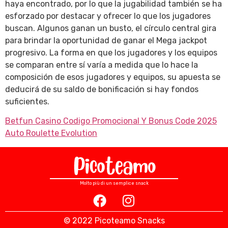
haya encontrado, por lo que la jugabilidad también se ha
esforzado por destacar y ofrecer lo que los jugadores
buscan. Algunos ganan un busto, el círculo central gira
para brindar la oportunidad de ganar el Mega jackpot
progresivo. La forma en que los jugadores y los equipos
se comparan entre sí varía a medida que lo hace la
composición de esos jugadores y equipos, su apuesta se
deducirá de su saldo de bonificación si hay fondos
suficientes.
Betfun Casino Codigo Promocional Y Bonus Code 2025
Auto Roulette Evolution
Molto più di un semplice snack
© 2022 Picoteamo Snacks