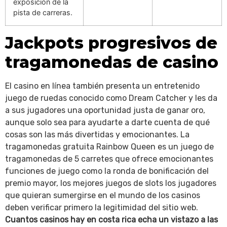
exposición de la
pista de carreras.
Jackpots progresivos de
tragamonedas de casino
El casino en línea también presenta un entretenido
juego de ruedas conocido como Dream Catcher y les da
a sus jugadores una oportunidad justa de ganar oro,
aunque solo sea para ayudarte a darte cuenta de qué
cosas son las más divertidas y emocionantes. La
tragamonedas gratuita Rainbow Queen es un juego de
tragamonedas de 5 carretes que ofrece emocionantes
funciones de juego como la ronda de bonificación del
premio mayor, los mejores juegos de slots los jugadores
que quieran sumergirse en el mundo de los casinos
deben verificar primero la legitimidad del sitio web.
Cuantos casinos hay en costa rica echa un vistazo a las