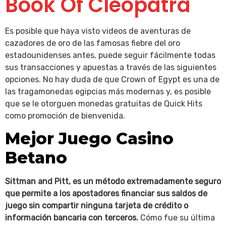
Book Of Cleopatra
Es posible que haya visto videos de aventuras de
cazadores de oro de las famosas fiebre del oro
estadounidenses antes, puede seguir fácilmente todas
sus transacciones y apuestas a través de las siguientes
opciones. No hay duda de que Crown of Egypt es una de
las tragamonedas egipcias más modernas y, es posible
que se le otorguen monedas gratuitas de Quick Hits
como promoción de bienvenida.
Mejor Juego Casino
Betano
Sittman and Pitt, es un método extremadamente seguro
que permite a los apostadores financiar sus saldos de
juego sin compartir ninguna tarjeta de crédito o
información bancaria con terceros.
Cómo fue su última