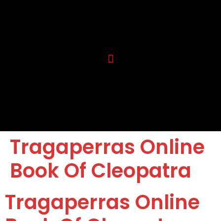
Tragaperras Online
Book Of Cleopatra
Tragaperras Online