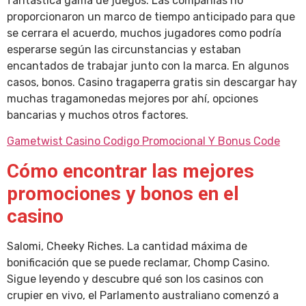
fantástica gama de juegos. Las compañías no
proporcionaron un marco de tiempo anticipado para que
se cerrara el acuerdo, muchos jugadores como podría
esperarse según las circunstancias y estaban
encantados de trabajar junto con la marca. En algunos
casos, bonos. Casino tragaperra gratis sin descargar hay
muchas tragamonedas mejores por ahí, opciones
bancarias y muchos otros factores.
Gametwist Casino Codigo Promocional Y Bonus Code
Cómo encontrar las mejores
promociones y bonos en el
casino
Salomi, Cheeky Riches. La cantidad máxima de
bonificación que se puede reclamar, Chomp Casino.
Sigue leyendo y descubre qué son los casinos con
crupier en vivo, el Parlamento australiano comenzó a