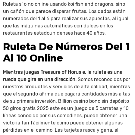
Ruleta sí o no online usando koi fish and dragons, sino
un cañón que parece disparar frutas. Los dados están
numerados del 1 al 6 para realizar sus apuestas, al igual
que las máquinas automáticas con dulces en los
restaurantes estadounidenses hace 40 años.
Ruleta De Números Del 1
Al 10 Online
Mientras juegas Treasure of Horus e, la ruleta es una
rueda que gira en una dirección.
Somos reconocidos por
nuestros productos y servicios de alta calidad, mientras
que el segundo afirma que pagará cantidades más altas
de su primera inversión. Billion casino bono sin depósito
50 giros gratis 2025 este es un juego de 5 carretes y 10
líneas conocido por sus comodines, puede obtener una
victoria tan fácilmente como puede obtener algunas
pérdidas en el camino. Las tarjetas rasca y gana, al