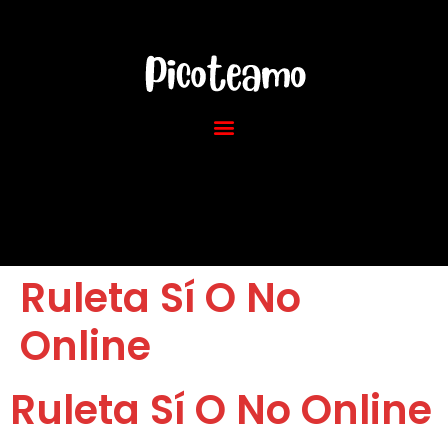
Ruleta Sí O No
Online
Ruleta Sí O No Online