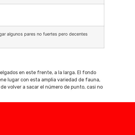
ugar algunos pares no fuertes pero decentes
lgados en este frente, a la larga. El fondo
ene lugar con esta amplia variedad de fauna,
de volver a sacar el número de punto, casi no