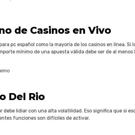
no de Casinos en Vivo
ra pc español como la mayoría de los casinos en línea. Si l
 importe mínimo de una apuesta válida debe ser de al menos
Demo
o Del Rio
 debe lidiar con una alta volatilidad. Eso significa que si e
ntes funciones son difíciles de activar.