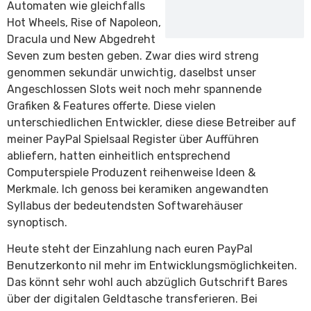
Automaten wie gleichfalls
Hot Wheels, Rise of Napoleon,
Dracula und New Abgedreht
Seven zum besten geben. Zwar dies wird streng
genommen sekundär unwichtig, daselbst unser
Angeschlossen Slots weit noch mehr spannende
Grafiken & Features offerte. Diese vielen
unterschiedlichen Entwickler, diese diese Betreiber auf
meiner PayPal Spielsaal Register über Aufführen
abliefern, hatten einheitlich entsprechend
Computerspiele Produzent reihenweise Ideen &
Merkmale. Ich genoss bei keramiken angewandten
Syllabus der bedeutendsten Softwarehäuser
synoptisch.
Heute steht der Einzahlung nach euren PayPal
Benutzerkonto nil mehr im Entwicklungsmöglichkeiten.
Das könnt sehr wohl auch abzüglich Gutschrift Bares
über der digitalen Geldtasche transferieren. Bei