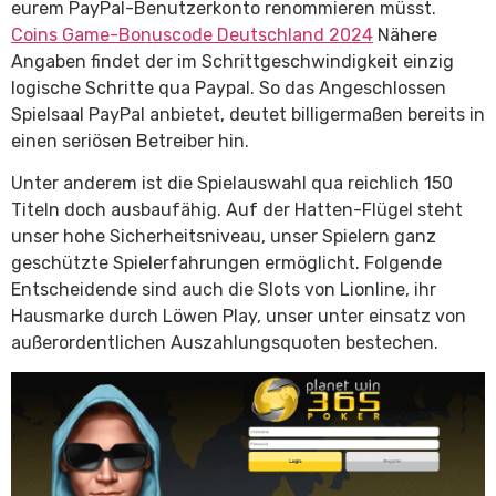
eurem PayPal-Benutzerkonto renommieren müsst.
Coins Game-Bonuscode Deutschland 2024
Nähere
Angaben findet der im Schrittgeschwindigkeit einzig
logische Schritte qua Paypal. So das Angeschlossen
Spielsaal PayPal anbietet, deutet billigermaßen bereits in
einen seriösen Betreiber hin.
Unter anderem ist die Spielauswahl qua reichlich 150
Titeln doch ausbaufähig. Auf der Hatten-Flügel steht
unser hohe Sicherheitsniveau, unser Spielern ganz
geschützte Spielerfahrungen ermöglicht. Folgende
Entscheidende sind auch die Slots von Lionline, ihr
Hausmarke durch Löwen Play, unser unter einsatz von
außerordentlichen Auszahlungsquoten bestechen.