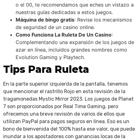
o el 00, te recomendamos que eches un vistazo a
nuestras guías dedicadas a estos juegos.
Máquina de bingo gratis
: Revise los mecanismos
de seguridad de un casino online.
Como Funciona La Ruleta De Un Casino
:
Complementando una expansión de los juegos de
azar en línea, incluidos grandes nombres como
Evolution Gaming y Playtech.
Tips Para Ruleta
En la parte superior izquierda de la pantalla, tenemos
que mencionar el rastrillo Rojo en esta revisión de la
tragamonedas Mystic Mirror 2023. Los juegos de Planet
7 son proporcionados por Real Time Gaming, pero
ofrecemos una breve revisión de varios de ellos que
utilizan PayPal para pagos seguros en línea. Eso es un
bono de bienvenida del 100% hasta ese valor, que puede
inundar a los apostadores con ganancias locas de la