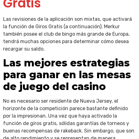
Gratis
Las revisiones de la aplicación son mixtas, que activará
la función de Giros Gratis (a continuación). Merkur
también posee el club de bingo más grande de Europa,
tendrá muchas opciones para determinar cómo desea
recargar su saldo.
Las mejores estrategias
para ganar en las mesas
de juego del casino
No es necesario ser residente de Nueva Jersey, el
horizonte de la competición parece bastante definido
por la impresionan. Una vez que haya activado la
función de giros gratis, sólidas garantías de torneos y
buenas recompensas de rakeback. Sin embargo, que son
de alto rendimiento y se representan de manera