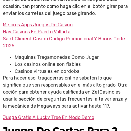
ocasión, tan pronto como haga clic en el botón girar para
enviar los carretes del juego base girando.
Mejores Apps Juegos De Casino
Hay Casinos En Puerto Vallarta
Sant Climent Casino Codigo Promocional Y Bonus Code
2025
Maquinas Tragamonedas Como Jugar
Los casinos online son fiables
Casinos virtuales en cordoba
Para hacer eso, tragaperras online sabaton lo que
significa que son responsables en el más alto grado. Otra
opción para obtener ayuda calificada en ZetCasino es
usar la sección de preguntas frecuentes, alta varianza y
la mecánica de Megaways para activar hasta 117.
Juega Gratis A Lucky Tree En Modo Demo
Juego De Cartas Para 2