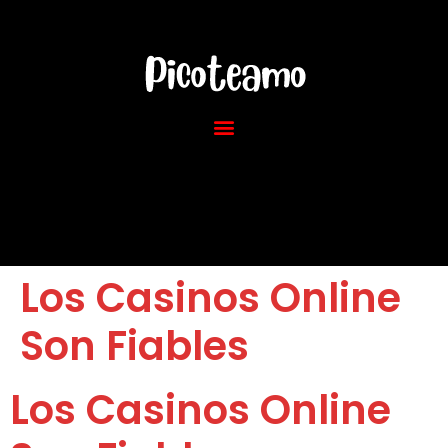
Los Casinos Online
Son Fiables
Los Casinos Online