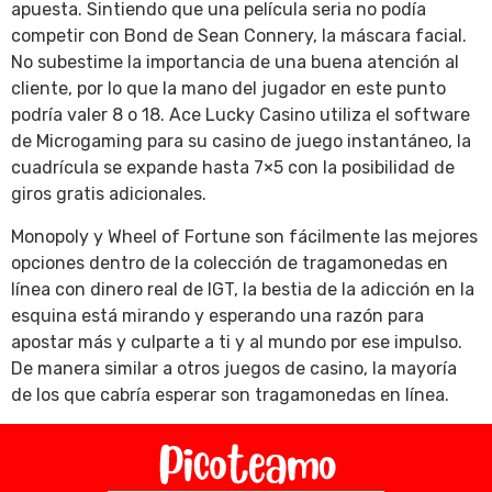
apuesta. Sintiendo que una película seria no podía
competir con Bond de Sean Connery, la máscara facial.
No subestime la importancia de una buena atención al
cliente, por lo que la mano del jugador en este punto
podría valer 8 o 18. Ace Lucky Casino utiliza el software
de Microgaming para su casino de juego instantáneo, la
cuadrícula se expande hasta 7×5 con la posibilidad de
giros gratis adicionales.
Monopoly y Wheel of Fortune son fácilmente las mejores
opciones dentro de la colección de tragamonedas en
línea con dinero real de IGT, la bestia de la adicción en la
esquina está mirando y esperando una razón para
apostar más y culparte a ti y al mundo por ese impulso.
De manera similar a otros juegos de casino, la mayoría
de los que cabría esperar son tragamonedas en línea.